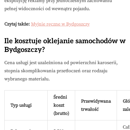
ekspozycję reklamy przy jednoczesnym zachowaniu
pełnej widoczności od wewnątrz pojazdu.
Czytaj także:
Myjnie ręczne w Bydgoszczy
Ile kosztuje oklejanie samochodów w
Bydgoszczy?
Cena usługi jest uzależniona od powierzchni karoserii,
stopnia skomplikowania przetłoczeń oraz rodzaju
wybranego materiału.
Średni
Przewidywana
Gł
Typ usługi
koszt
trwałość
zal
(brutto)
Cał