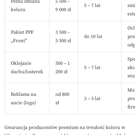
Pełna zmiana
5 500 –
5 – 7 lat
zm
koloru
9 000 zł
est
Oc
Pakiet PPF
3 500 –
do 10 lat
prz
„Front”
5 500 zł
od
Sp
Oklejanie
500 – 1
5 – 7 lat
akc
dachu/lusterek
200 zł
wiz
Mo
Reklama na
od 800
3 – 5 lat
pr
aucie (logo)
zł
fir
Gwarancja producentów premium na trwałość koloru w