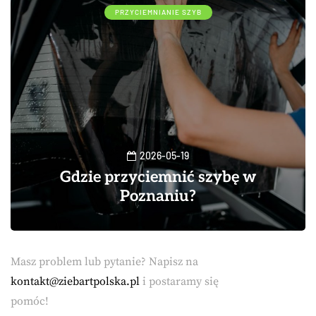
PRZYCIEMNIANIE SZYB
2026-05-19
Gdzie przyciemnić szybę w
Poznaniu?
Masz problem lub pytanie? Napisz na
kontakt@ziebartpolska.pl
i postaramy się
pomóc!